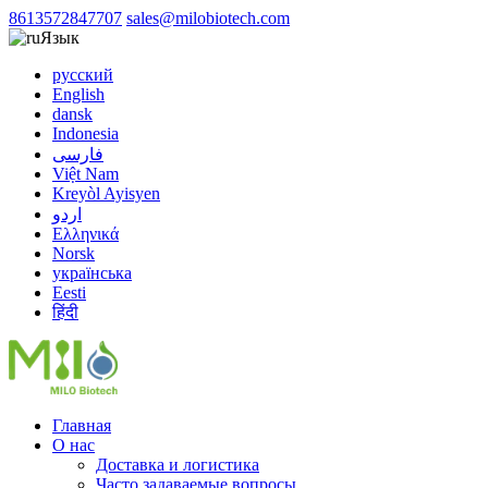
8613572847707
sales@milobiotech.com
Язык
русский
English
dansk
Indonesia
فارسی
Việt Nam
Kreyòl Ayisyen
اردو
Ελληνικά
Norsk
українська
Eesti
हिंदी
Главная
О нас
Доставка и логистика
Часто задаваемые вопросы