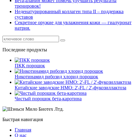
Бета-аланин может помочь улучшить результаты
тренировок!
Неденатурированный коллаген типа II – поддержка
суставов
Секретное оружие для увлажнения кожи — гиалуронат
натрия.
Последние продукты
ПКК порошок
Никотинамид рибозид хлорид порошок
Китайские заводские HMO: 2'-FL / 2'-фукозиллактоза
Чистый порошок бета-каротина
Быстрая навигация
Главная
О нас